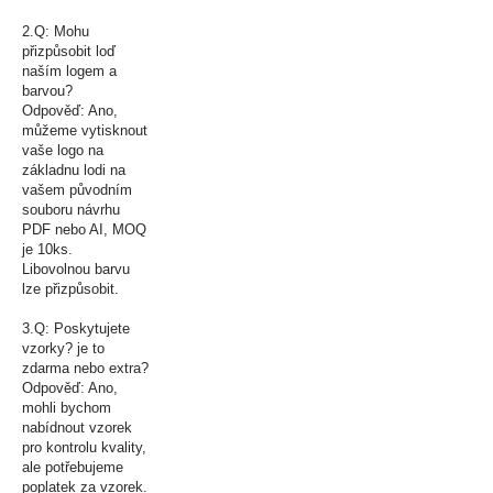
2.Q: Mohu
přizpůsobit loď
naším logem a
barvou?
Odpověď: Ano,
můžeme vytisknout
vaše logo na
základnu lodi na
vašem původním
souboru návrhu
PDF nebo AI, MOQ
je 10ks.
Libovolnou barvu
lze přizpůsobit.
3.Q: Poskytujete
vzorky? je to
zdarma nebo extra?
Odpověď: Ano,
mohli bychom
nabídnout vzorek
pro kontrolu kvality,
ale potřebujeme
poplatek za vzorek.