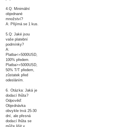
4.Q: Minimální
objednané
množství?
A: Přijímá se 1 kus.
5.Q: Jaké jsou
vaše platební
podmínky?
A:
Platba<=5000USD,
100% předem.
Platba>=5000USD,
50% T/T předem,
zůstatek před
odesláním.
6.
Otázka: Jaká je
dodací lhůta?
Odpověď:
Objednávka
obvykle trvá 25-30
dní, ale přesná
dodací lhůta se
může lišit v