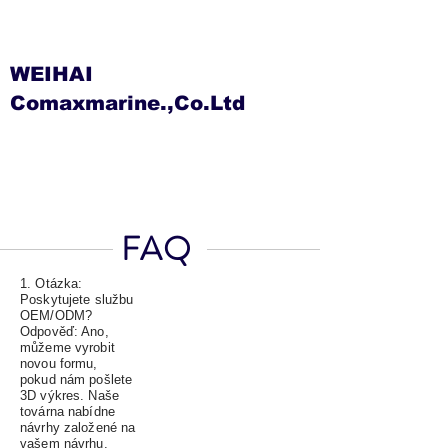
WEIHAI
Comaxmarine.,Co.Ltd
FAQ
1. Otázka:
Poskytujete službu
OEM/ODM?
Odpověď: Ano,
můžeme vyrobit
novou formu,
pokud nám pošlete
3D výkres. Naše
továrna nabídne
návrhy založené na
vašem návrhu.