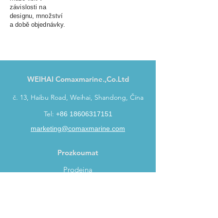
závislosti na
designu, množství
a době objednávky.
WEIHAI Comaxmarine.,Co.Ltd
č. 13, Haibu Road, Weihai, Shandong, Čína
Tel:
+86 18606317151
marketing@comaxmarine.com
Prozkoumat
Prodejna
Kontakt
O